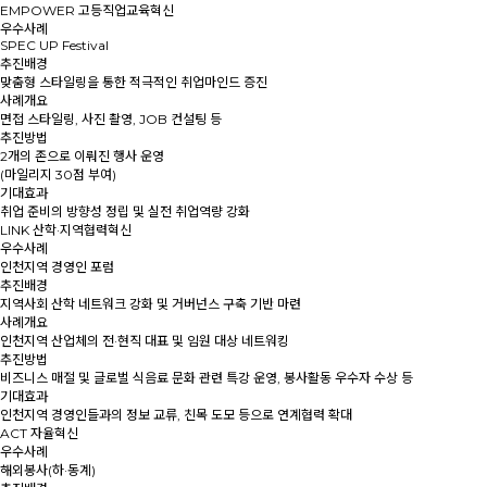
EMPOWER 고등직업교육혁신
우수사례
SPEC UP Festival
추진배경
맞춤형 스타일링을 통한 적극적인 취업마인드 증진
사례개요
면접 스타일링, 사진 촬영, JOB 컨설팅 등
추진방법
2개의 존으로 이뤄진 행사 운영
(마일리지 30점 부여)
기대효과
취업 준비의 방향성 정립 및 실전 취업역량 강화
LINK 산학·지역협력혁신
우수사례
인천지역 경영인 포럼
추진배경
지역사회 산학 네트워크 강화 및 거버넌스 구축 기반 마련
사례개요
인천지역 산업체의 전·현직 대표 및 임원 대상 네트워킹
추진방법
비즈니스 매절 및 글로벌 식음료 문화 관련 특강 운영, 봉사활동 우수자 수상 등
기대효과
인천지역 경영인들과의 정보 교류, 친목 도모 등으로 연계협력 확대
ACT 자율혁신
우수사례
해외봉사(하·동계)