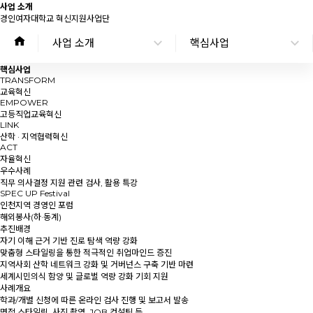
사업 소개
경인여자대학교 혁신지원사업단
사업 소개
핵심사업
핵심사업
TRANSFORM
교육혁신
EMPOWER
고등직업교육혁신
LINK
산학 · 지역협력혁신
ACT
자율혁신
우수사례
직무 의사결정 지원 관련 검사, 활용 특강
SPEC UP Festival
인천지역 경영인 포럼
해외봉사(하·동계)
추진배경
자기 이해 근거 기반 진로 탐색 역량 강화
맞춤형 스타일링을 통한 적극적인 취업마인드 증진
지역사회 산학 네트워크 강화 및 거버넌스 구축 기반 마련
세계시민의식 함양 및 글로벌 역량 강화 기회 지원
사례개요
학과/개별 신청에 따른 온라인 검사 진행 및 보고서 발송
면접 스타일링, 사진 촬영, JOB 컨설팅 등