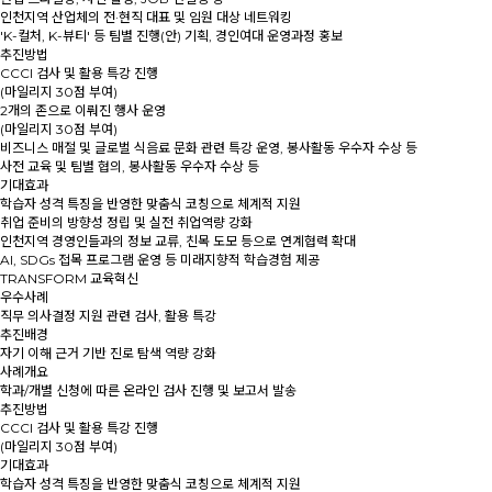
인천지역 산업체의 전·현직 대표 및 임원 대상 네트워킹
'K-컬처, K-뷰티' 등 팀별 진행(안) 기획, 경인여대 운영과정 홍보
추진방법
CCCI 검사 및 활용 특강 진행
(마일리지 30점 부여)
2개의 존으로 이뤄진 행사 운영
(마일리지 30점 부여)
비즈니스 매절 및 글로벌 식음료 문화 관련 특강 운영, 봉사활동 우수자 수상 등
사전 교육 및 팀별 협의, 봉사활동 우수자 수상 등
기대효과
학습자 성격 특징을 반영한 맞춤식 코칭으로 체계적 지원
취업 준비의 방향성 정립 및 실전 취업역량 강화
인천지역 경영인들과의 정보 교류, 친목 도모 등으로 연계협력 확대
AI, SDGs 접목 프로그램 운영 등 미래지향적 학습경험 제공
TRANSFORM 교육혁신
우수사례
직무 의사결정 지원 관련 검사, 활용 특강
추진배경
자기 이해 근거 기반 진로 탐색 역량 강화
사례개요
학과/개별 신청에 따른 온라인 검사 진행 및 보고서 발송
추진방법
CCCI 검사 및 활용 특강 진행
(마일리지 30점 부여)
기대효과
학습자 성격 특징을 반영한 맞춤식 코칭으로 체계적 지원