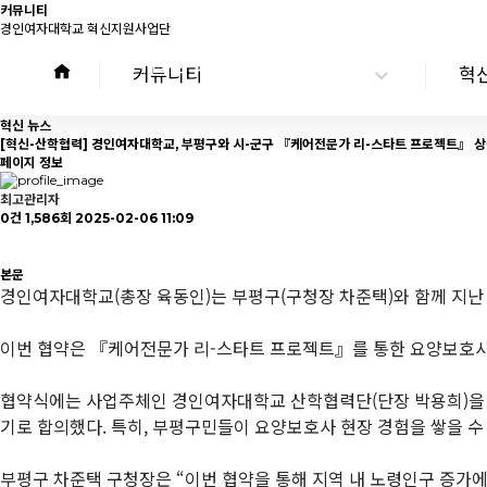
커뮤니티
경인여자대학교 혁신지원사업단
사업단 소개
사업 소개
커뮤니티
혁
혁신 뉴스
[혁신-산학협력] 경인여자대학교, 부평구와 시-군구 『케어전문가 리-스타트 프로젝트』
페이지 정보
최고관리자
0건
1,586회
2025-02-06 11:09
본문
경인여자대학교(총장 육동인)는 부평구(구청장 차준택)와 함께 지난
이번 협약은 『케어전문가 리-스타트 프로젝트』를 통한 요양보호사
협약식에는 사업주체인 경인여자대학교 산학협력단(단장 박용희)을 비
기로 합의했다. 특히, 부평구민들이 요양보호사 현장 경험을 쌓을 수
부평구 차준택 구청장은 “이번 협약을 통해 지역 내 노령인구 증가