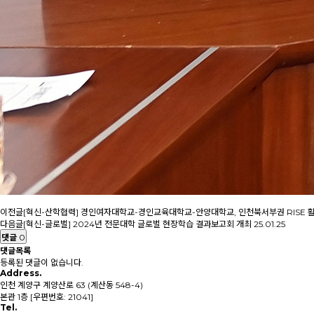
이전글
[혁신-산학협력] 경인여자대학교-경인교육대학교-안양대학교, 인천북서부권 RISE 활
다음글
[혁신-글로벌] 2024년 전문대학 글로벌 현장학습 결과보고회 개최
25.01.25
댓글
0
댓글목록
등록된 댓글이 없습니다.
Address.
인천 계양구 계양산로 63 (계산동 548-4)
본관 1층 [우편번호: 21041]
Tel.