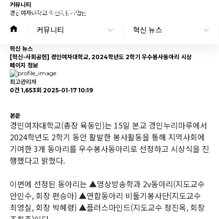
커뮤니티
경인여자대학교 혁신지원사업단
커뮤니티
혁신 뉴스
혁신 뉴스
[혁신-사회공헌] 경인여자대학교, 2024학년도 2학기 우수봉사동아리 시상
페이지 정보
최고관리자
0건
1,653회
2025-01-17 10:19
본문
경인여자대학교(총장 육동인)는 15일 본교 경인누리마루에서
2024학년도 2학기 동안 활발한 봉사활동을 통해 지역사회에
기여한 3개 동아리를 우수봉사동아리로 선정하고 시상식을 진
행했다고 밝혔다.
이번에 선정된 동아리는 ▲영상방송학과 2v동아리(지도교수
안인수, 회장 편승아) ▲연합동아리 비둘기봉사단(지도교수
최영실, 회장 박혜령) ▲플러스마인드(지도교수 정진옥, 회장
조희주)이다.