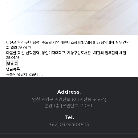
이전글
[혁신-산학협력] 수도권 지역 메인비즈협회(MAIN Biz) 협약대학 실무 간담
회 열려
25.01.17
다음글
[혁신-산학협력] 경인여자대학교, 계양구립도서관 5개관과 업무협약 체결
25.01.16
댓글
0
댓글목록
등록된 댓글이 없습니다.
Address.
인천 계양구 계양산로 63 (계산동 548-4)
본관 1층 [우편번호: 21041]
Tel.
+82) 032-540-0413